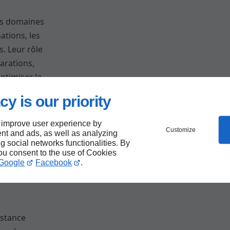
des domaines
ations, les
s. Leur rôle
larations,
ptimiser la
oposons notre
cy is our priority
 improve user experience by
Customize
nt and ads, as well as analyzing
ng social networks functionalities. By
you consent to the use of Cookies
Google
Facebook
.
ire vos
sistance