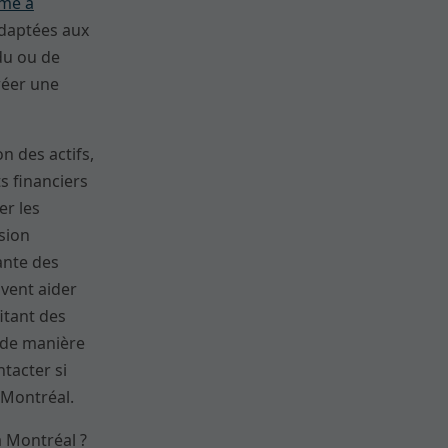
rme à
adaptées aux
idu ou de
réer une
n des actifs,
ts financiers
er les
sion
ante des
vent aider
itant des
 de manière
ntacter si
à Montréal.
 à Montréal ?