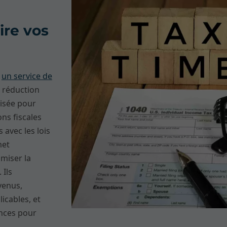
ire vos
,
un service de
a réduction
lisée pour
ns fiscales
 avec les lois
met
imiser la
 Ils
venus,
licables, et
ances pour